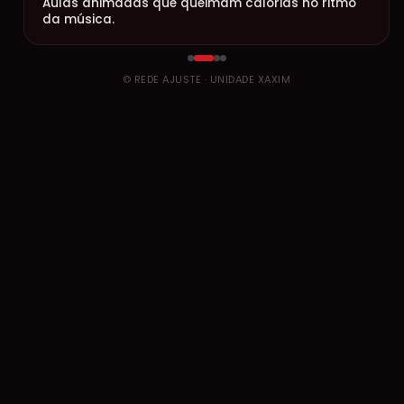
Aulas animadas que queimam calorias no ritmo
da música.
© REDE AJUSTE · UNIDADE XAXIM